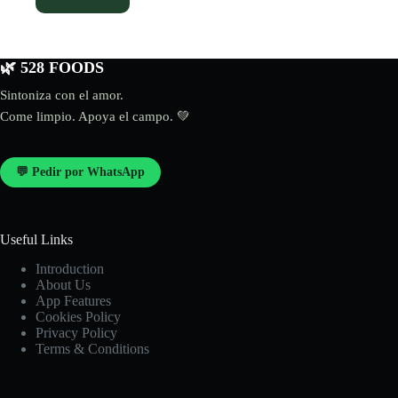
🌿 528 FOODS
Sintoniza con el amor.
Come limpio. Apoya el campo. 💚
💬 Pedir por WhatsApp
Useful Links
Introduction
About Us
App Features
Cookies Policy
Privacy Policy
Terms & Conditions