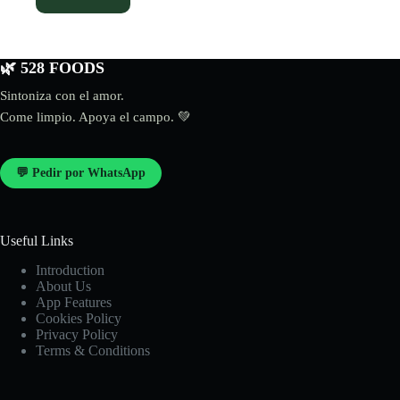
🌿 528 FOODS
Sintoniza con el amor.
Come limpio. Apoya el campo. 💚
💬 Pedir por WhatsApp
Useful Links
Introduction
About Us
App Features
Cookies Policy
Privacy Policy
Terms & Conditions