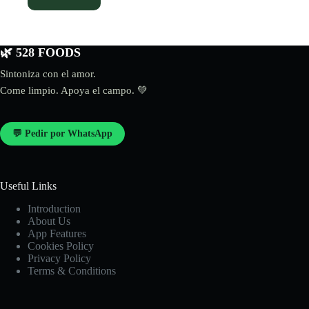
🌿 528 FOODS
Sintoniza con el amor.
Come limpio. Apoya el campo. 💚
💬 Pedir por WhatsApp
Useful Links
Introduction
About Us
App Features
Cookies Policy
Privacy Policy
Terms & Conditions