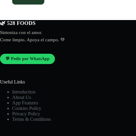
🌿 528 FOODS
Sintoniza con el amor.
Come limpio. Apoya el campo. 💚
💬 Pedir por WhatsApp
Useful Links
Introduction
About Us
App Features
Cookies Policy
Privacy Policy
Terms & Conditions