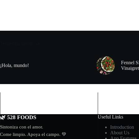
Tendencia ahora
Fennel S
¡Hola, mundo!
Vinaigret
🌿 528 FOODS
Useful Links
Introduction
Sintoniza con el amor.
About Us
Come limpio. Apoya el campo. 💚
App Features