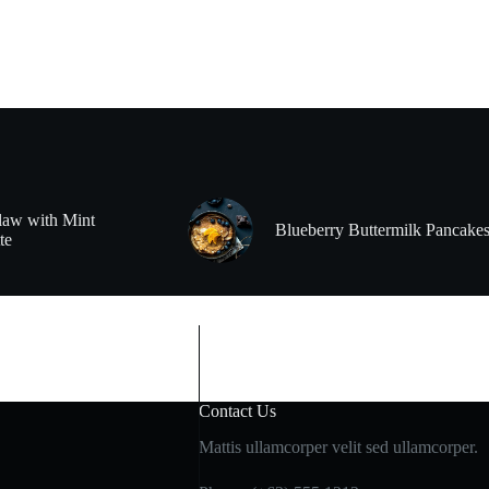
law with Mint
Blueberry Buttermilk Pancake
te
Contact Us
Mattis ullamcorper velit sed ullamcorper.