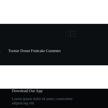
s
Tootsie Donut Fruitcake Gummies
Download Our App
Lorem ipsum dolor sit amet, consectetur
adipisicing elit.