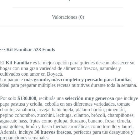
Valoraciones (0)
🥕
Kit Familiar 528 Foods
El
Kit Familiar
es la mejor opción para quienes desean abastecer su
hogar con una gran variedad de alimentos frescos, naturales y
cultivados con amor en Boyacá.
Un paquete
más grande, más completo y pensado para familias
,
ideal para preparar múltiples recetas nutritivas durante toda la semana.
Por solo
$130.000
, recibirás una
selección muy generosa
que incluye
papa pastusa y criolla, cebolla en sus diferentes variedades, tomate
chonto, zanahoria, arveja, habichuela, plátano hartón, pimentón,
pepino cohombro, zucchini, lechuga, cilantro, brócoli, champiñones,
aguacate hass, frutas como gulupa, durazno, banano, fresa, ciruela,
piña golden, limón y hasta hierbas aromáticas como tomillo y laurel.
Además, incluye
30 huevos frescos
, perfectos para tus desayunos y
preparaciones semanales.