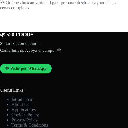
🍲 Quienes buscan variedad para preparar desde desayunos hasta
cenas completas
🌿 528 FOODS
Sintoniza con el amor.
Come limpio. Apoya el campo. 💚
💬 Pedir por WhatsApp
Useful Links
Introduction
About Us
App Features
Cookies Policy
Privacy Policy
Terms & Conditions