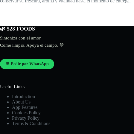
conservar su frescura, aroma y vitalidad hasta el momento de entrega.
🌿 528 FOODS
Sintoniza con el amor.
Come limpio. Apoya el campo. 💚
💬 Pedir por WhatsApp
Useful Links
Introduction
About Us
App Features
Cookies Policy
Privacy Policy
Terms & Conditions